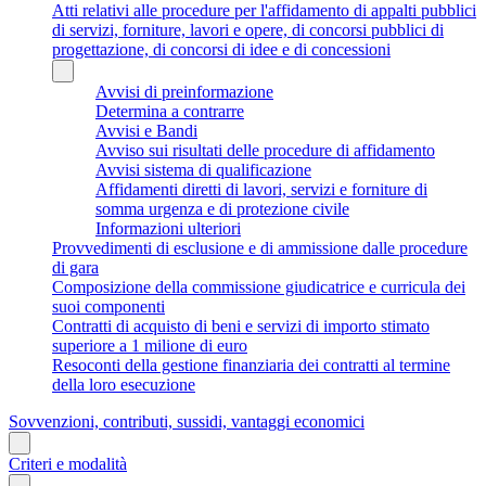
Atti relativi alle procedure per l'affidamento di appalti pubblici
di servizi, forniture, lavori e opere, di concorsi pubblici di
progettazione, di concorsi di idee e di concessioni
Avvisi di preinformazione
Determina a contrarre
Avvisi e Bandi
Avviso sui risultati delle procedure di affidamento
Avvisi sistema di qualificazione
Affidamenti diretti di lavori, servizi e forniture di
somma urgenza e di protezione civile
Informazioni ulteriori
Provvedimenti di esclusione e di ammissione dalle procedure
di gara
Composizione della commissione giudicatrice e curricula dei
suoi componenti
Contratti di acquisto di beni e servizi di importo stimato
superiore a 1 milione di euro
Resoconti della gestione finanziaria dei contratti al termine
della loro esecuzione
Sovvenzioni, contributi, sussidi, vantaggi economici
Criteri e modalità