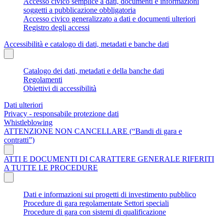
Accesso civico semplice a dati, documenti e informazioni
soggetti a pubblicazione obbligatoria
Accesso civico generalizzato a dati e documenti ulteriori
Registro degli accessi
Accessibilità e catalogo di dati, metadati e banche dati
Catalogo dei dati, metadati e della banche dati
Regolamenti
Obiettivi di accessibilità
Dati ulteriori
Privacy - responsabile protezione dati
Whistleblowing
ATTENZIONE NON CANCELLARE (“Bandi di gara e
contratti”)
ATTI E DOCUMENTI DI CARATTERE GENERALE RIFERITI
A TUTTE LE PROCEDURE
Dati e informazioni sui progetti di investimento pubblico
Procedure di gara regolamentate Settori speciali
Procedure di gara con sistemi di qualificazione