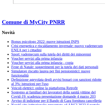
Comune di MyCity PNRR
Novità
Bonus psicologo 2022: nuove istruzioni INPS
Crisi energetica e riscaldamento invernale: nuovo vademecum
ENEA per i cittadini
Sport: vademecum sulla tutela dei diritti dei minorenni
Voucher servizi alla prima infanzia
Voucher servizi alla prima infanzia - copia
Feste di Natale: suggerimenti per la tutela dei dati personali
Simulatore riscatto laurea per fini pensionistici: nuove
funzionalità
Definizione agevolata degli avvisi bonari con sanzioni ridotte
al 3%: istruzioni per l'uso
Veicoli elettrici: online la piattaforma Retrofit
Sostegno ai familiari dei lavoratori della sanità vittime del
Covid-19: scadenza presentazione domande 4 marzo 203
Avviso di indizione per il Bando di Gara fornitura cancelleria
Novità sito istituzionale: presentato ad ANCI 2023 il portale