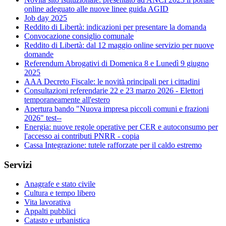
online adeguato alle nuove linee guida AGID
Job day 2025
Reddito di Libertà: indicazioni per presentare la domanda
Convocazione consiglio comunale
Reddito di Libertà: dal 12 maggio online servizio per nuove
domande
Referendum Abrogativi di Domenica 8 e Lunedì 9 giugno
2025
AAA Decreto Fiscale: le novità principali per i cittadini
Consultazioni referendarie 22 e 23 marzo 2026 - Elettori
temporaneamente all'estero
Apertura bando "Nuova impresa piccoli comuni e frazioni
2026" test--
Energia: nuove regole operative per CER e autoconsumo per
l'accesso ai contributi PNRR - copia
Cassa Integrazione: tutele rafforzate per il caldo estremo
Servizi
Anagrafe e stato civile
Cultura e tempo libero
Vita lavorativa
Appalti pubblici
Catasto e urbanistica