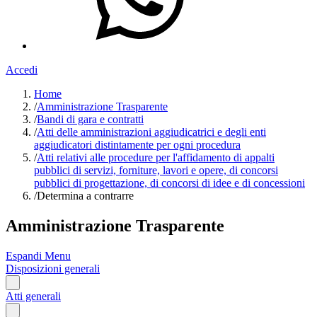
Accedi
Home
/
Amministrazione Trasparente
/
Bandi di gara e contratti
/
Atti delle amministrazioni aggiudicatrici e degli enti
aggiudicatori distintamente per ogni procedura
/
Atti relativi alle procedure per l'affidamento di appalti
pubblici di servizi, forniture, lavori e opere, di concorsi
pubblici di progettazione, di concorsi di idee e di concessioni
/
Determina a contrarre
Amministrazione Trasparente
Espandi Menu
Disposizioni generali
Atti generali