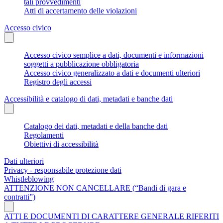
tali provvedimenti
Atti di accertamento delle violazioni
Accesso civico
Accesso civico semplice a dati, documenti e informazioni
soggetti a pubblicazione obbligatoria
Accesso civico generalizzato a dati e documenti ulteriori
Registro degli accessi
Accessibilità e catalogo di dati, metadati e banche dati
Catalogo dei dati, metadati e della banche dati
Regolamenti
Obiettivi di accessibilità
Dati ulteriori
Privacy - responsabile protezione dati
Whistleblowing
ATTENZIONE NON CANCELLARE (“Bandi di gara e
contratti”)
ATTI E DOCUMENTI DI CARATTERE GENERALE RIFERITI