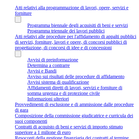
Atti relativi alla programmazione di lavori, opere, servizi e
forniture
Programma biennale degli acquisiti di beni e servizi
Programma triennale dei lavori pubblici
Atti relativi alle procedure per l'affidamento di appalti pubblici
di servizi, forniture, lavori e opere, di concorsi pubblici di
progettazione, di concorsi di idee e di concessioni
Avvisi di preinformazione
Determina a contrarre
Avvisi e Bandi
Avviso sui risultati delle procedure di affidamento
Avvisi sistema di qualificazione
Affidamenti diretti di lavori, servizi e forniture di
somma urgenza e di protezione civile
Informazioni ulteriori
Provvedimenti di esclusione e di ammissione dalle procedure
di gara
Composizione della commissione giudicatrice e curricula dei
suoi componenti
Contratti di acquisto di beni e servizi di importo stimato
superiore a 1 milione di euro
Resoconti della gestione finanziaria dei contratti al termine