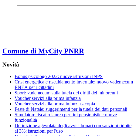
Comune di MyCity PNRR
Novità
Bonus psicologo 2022: nuove istruzioni INPS
Crisi energetica e riscaldamento invernale: nuovo vademecum
ENEA per i cittadini
Sport: vademecum sulla tutela dei diritti dei minorenni
Voucher servizi alla prima infanzia
Voucher servizi alla prima infanzia - copia
Feste di Natale: suggerimenti per la tutela dei dati personali
Simulatore riscatto laurea per fini pensionistici: nuove
funzionalità
Definizione agevolata degli avvisi bonari con sanzioni ridotte
al 3%: istruzioni per l'uso