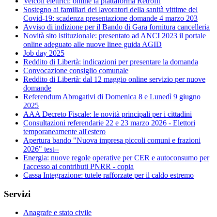
Veicoli elettrici: online la piattaforma Retrofit
Sostegno ai familiari dei lavoratori della sanità vittime del
Covid-19: scadenza presentazione domande 4 marzo 203
Avviso di indizione per il Bando di Gara fornitura cancelleria
Novità sito istituzionale: presentato ad ANCI 2023 il portale
online adeguato alle nuove linee guida AGID
Job day 2025
Reddito di Libertà: indicazioni per presentare la domanda
Convocazione consiglio comunale
Reddito di Libertà: dal 12 maggio online servizio per nuove
domande
Referendum Abrogativi di Domenica 8 e Lunedì 9 giugno
2025
AAA Decreto Fiscale: le novità principali per i cittadini
Consultazioni referendarie 22 e 23 marzo 2026 - Elettori
temporaneamente all'estero
Apertura bando "Nuova impresa piccoli comuni e frazioni
2026" test--
Energia: nuove regole operative per CER e autoconsumo per
l'accesso ai contributi PNRR - copia
Cassa Integrazione: tutele rafforzate per il caldo estremo
Servizi
Anagrafe e stato civile