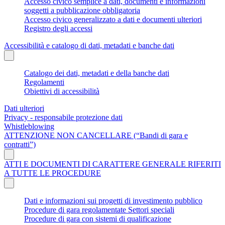
Accesso civico semplice a dati, documenti e informazioni
soggetti a pubblicazione obbligatoria
Accesso civico generalizzato a dati e documenti ulteriori
Registro degli accessi
Accessibilità e catalogo di dati, metadati e banche dati
Catalogo dei dati, metadati e della banche dati
Regolamenti
Obiettivi di accessibilità
Dati ulteriori
Privacy - responsabile protezione dati
Whistleblowing
ATTENZIONE NON CANCELLARE (“Bandi di gara e
contratti”)
ATTI E DOCUMENTI DI CARATTERE GENERALE RIFERITI
A TUTTE LE PROCEDURE
Dati e informazioni sui progetti di investimento pubblico
Procedure di gara regolamentate Settori speciali
Procedure di gara con sistemi di qualificazione