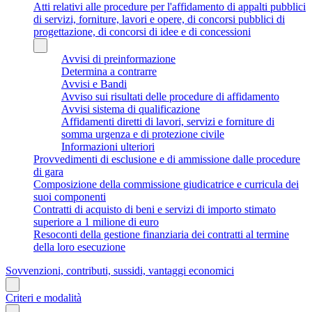
Atti relativi alle procedure per l'affidamento di appalti pubblici
di servizi, forniture, lavori e opere, di concorsi pubblici di
progettazione, di concorsi di idee e di concessioni
Avvisi di preinformazione
Determina a contrarre
Avvisi e Bandi
Avviso sui risultati delle procedure di affidamento
Avvisi sistema di qualificazione
Affidamenti diretti di lavori, servizi e forniture di
somma urgenza e di protezione civile
Informazioni ulteriori
Provvedimenti di esclusione e di ammissione dalle procedure
di gara
Composizione della commissione giudicatrice e curricula dei
suoi componenti
Contratti di acquisto di beni e servizi di importo stimato
superiore a 1 milione di euro
Resoconti della gestione finanziaria dei contratti al termine
della loro esecuzione
Sovvenzioni, contributi, sussidi, vantaggi economici
Criteri e modalità