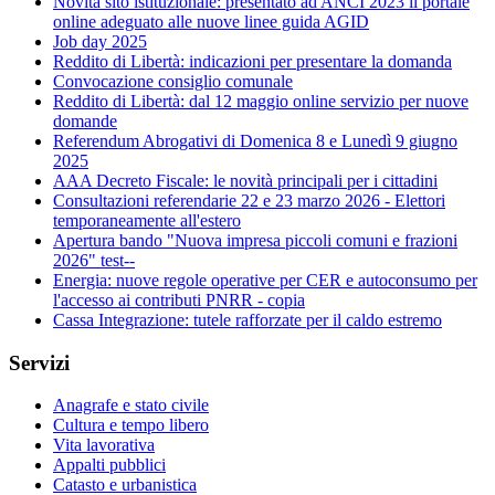
Novità sito istituzionale: presentato ad ANCI 2023 il portale
online adeguato alle nuove linee guida AGID
Job day 2025
Reddito di Libertà: indicazioni per presentare la domanda
Convocazione consiglio comunale
Reddito di Libertà: dal 12 maggio online servizio per nuove
domande
Referendum Abrogativi di Domenica 8 e Lunedì 9 giugno
2025
AAA Decreto Fiscale: le novità principali per i cittadini
Consultazioni referendarie 22 e 23 marzo 2026 - Elettori
temporaneamente all'estero
Apertura bando "Nuova impresa piccoli comuni e frazioni
2026" test--
Energia: nuove regole operative per CER e autoconsumo per
l'accesso ai contributi PNRR - copia
Cassa Integrazione: tutele rafforzate per il caldo estremo
Servizi
Anagrafe e stato civile
Cultura e tempo libero
Vita lavorativa
Appalti pubblici
Catasto e urbanistica