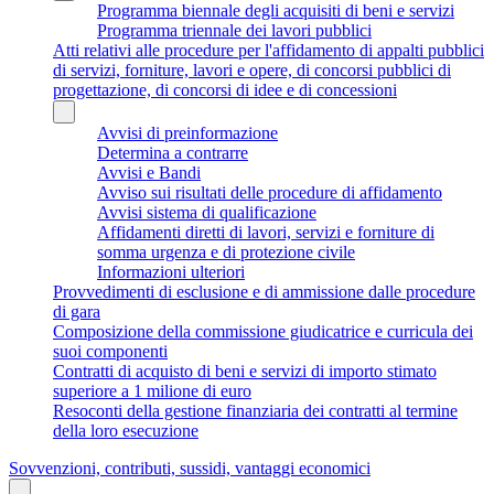
Programma biennale degli acquisiti di beni e servizi
Programma triennale dei lavori pubblici
Atti relativi alle procedure per l'affidamento di appalti pubblici
di servizi, forniture, lavori e opere, di concorsi pubblici di
progettazione, di concorsi di idee e di concessioni
Avvisi di preinformazione
Determina a contrarre
Avvisi e Bandi
Avviso sui risultati delle procedure di affidamento
Avvisi sistema di qualificazione
Affidamenti diretti di lavori, servizi e forniture di
somma urgenza e di protezione civile
Informazioni ulteriori
Provvedimenti di esclusione e di ammissione dalle procedure
di gara
Composizione della commissione giudicatrice e curricula dei
suoi componenti
Contratti di acquisto di beni e servizi di importo stimato
superiore a 1 milione di euro
Resoconti della gestione finanziaria dei contratti al termine
della loro esecuzione
Sovvenzioni, contributi, sussidi, vantaggi economici