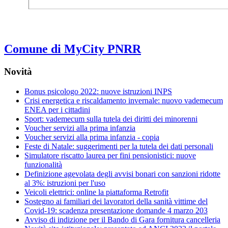
Comune di MyCity PNRR
Novità
Bonus psicologo 2022: nuove istruzioni INPS
Crisi energetica e riscaldamento invernale: nuovo vademecum
ENEA per i cittadini
Sport: vademecum sulla tutela dei diritti dei minorenni
Voucher servizi alla prima infanzia
Voucher servizi alla prima infanzia - copia
Feste di Natale: suggerimenti per la tutela dei dati personali
Simulatore riscatto laurea per fini pensionistici: nuove
funzionalità
Definizione agevolata degli avvisi bonari con sanzioni ridotte
al 3%: istruzioni per l'uso
Veicoli elettrici: online la piattaforma Retrofit
Sostegno ai familiari dei lavoratori della sanità vittime del
Covid-19: scadenza presentazione domande 4 marzo 203
Avviso di indizione per il Bando di Gara fornitura cancelleria